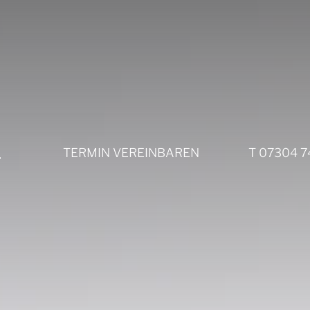
TERMIN VEREINBAREN
T
07304 7